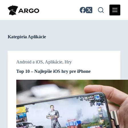
S
k
i
p
t
o
c
Kategória
Aplikácie
o
n
t
e
n
Android a iOS
,
Aplikácie
,
Hry
t
Top 10 – Najlepšie iOS hry pre iPhone