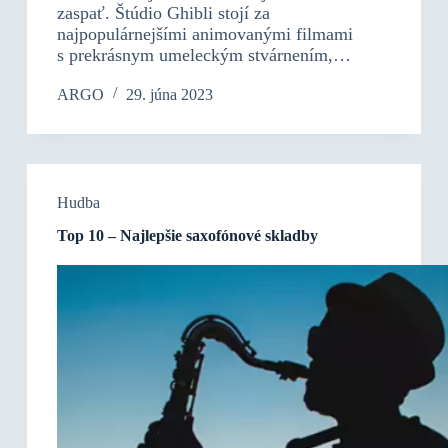
zaspať. Štúdio Ghibli stojí za
najpopulárnejšími animovanými filmami
s prekrásnym umeleckým stvárnením,…
ARGO
29. júna 2023
Hudba
Top 10 – Najlepšie saxofónové skladby