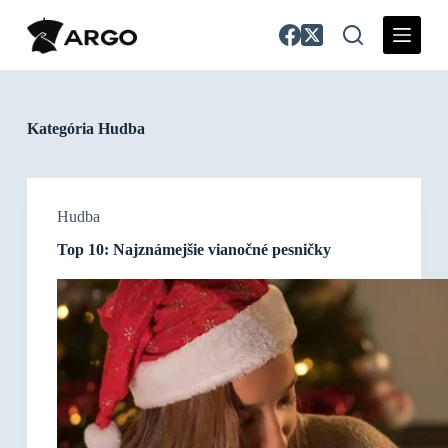
S
k
i
p
t
o
c
Kategória
Hudba
o
n
t
e
n
Hudba
t
Top 10: Najznámejšie vianočné pesničky