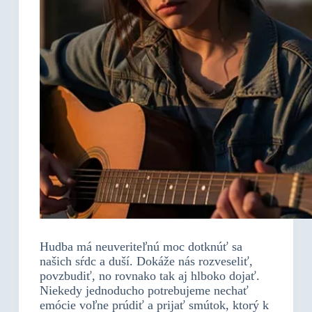
Hudba má neuveriteľnú moc dotknúť sa
našich sŕdc a duší. Dokáže nás rozveseliť,
povzbudiť, no rovnako tak aj hlboko dojať.
Niekedy jednoducho potrebujeme nechať
emócie voľne prúdiť a prijať smútok, ktorý k