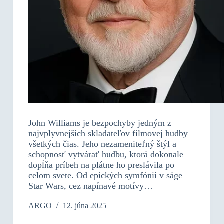
John Williams je bezpochyby jedným z
najvplyvnejších skladateľov filmovej hudby
všetkých čias. Jeho nezameniteľný štýl a
schopnosť vytvárať hudbu, ktorá dokonale
dopĺňa príbeh na plátne ho preslávila po
celom svete. Od epických symfónií v ságe
Star Wars, cez napínavé motívy…
ARGO
12. júna 2025