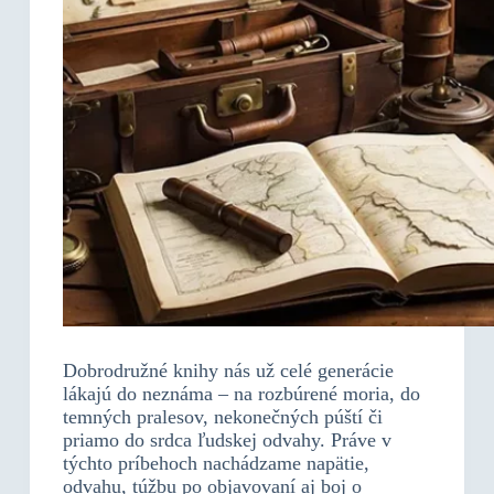
Dobrodružné knihy nás už celé generácie
lákajú do neznáma – na rozbúrené moria, do
temných pralesov, nekonečných púští či
priamo do srdca ľudskej odvahy. Práve v
týchto príbehoch nachádzame napätie,
odvahu, túžbu po objavovaní aj boj o