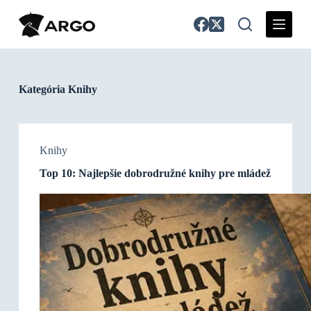
S
k
i
p
t
o
c
Kategória
Knihy
o
n
t
e
n
Knihy
t
Top 10: Najlepšie dobrodružné knihy pre mládež