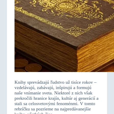
Knihy sprevádzajú ľudstvo už tisíce rokov –
vzdelávajú, zabávajú, inšpirujú a formujú
naše vnímanie sveta. Niektoré z nich však
prekročili hranice krajín, kultúr aj generácií a
stali sa celosvetovými fenoménmi. V tomto
rebríčku sa pozrieme na najpredávanejšie