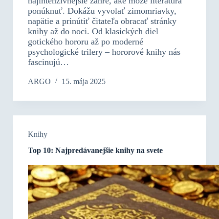
najintenzívnejšie žánre, aké môže literatúra
ponúknuť. Dokážu vyvolať zimomriavky,
napätie a prinútiť čitateľa obracať stránky
knihy až do noci. Od klasických diel
gotického hororu až po moderné
psychologické trilery – hororové knihy nás
fascinujú…
ARGO
15. mája 2025
Knihy
Top 10: Najpredávanejšie knihy na svete