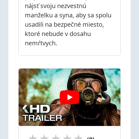
nájsť svoju nezvestnú
manželku a syna, aby sa spolu
usadili na bezpečné miesto,
ktoré nebude v dosahu
nemŕtvych.
★
★
★
★
★