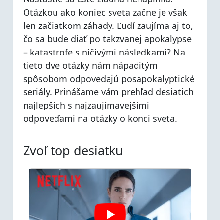
Otázkou ako koniec sveta začne je však
len začiatkom záhady. Ľudí zaujíma aj to,
čo sa bude diať po takzvanej apokalypse
– katastrofe s ničivými následkami? Na
tieto dve otázky nám nápaditým
spôsobom odpovedajú posapokalyptické
seriály. Prinášame vám prehľad desiatich
najlepších s najzaujímavejšími
odpoveďami na otázky o konci sveta.
Zvoľ top desiatku