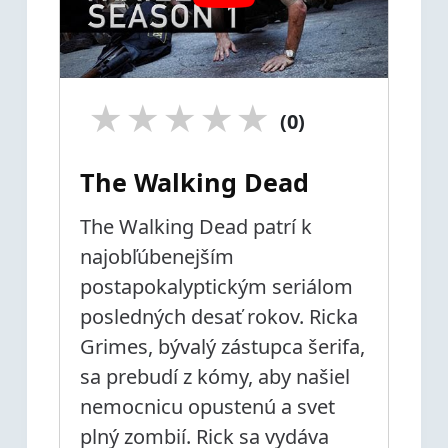
★
★
★
★
★
(0)
The Walking Dead
The Walking Dead patrí k
najobľúbenejším
postapokalyptickým seriálom
posledných desať rokov. Ricka
Grimes, bývalý zástupca šerifa,
sa prebudí z kómy, aby našiel
nemocnicu opustenú a svet
plný zombií. Rick sa vydáva