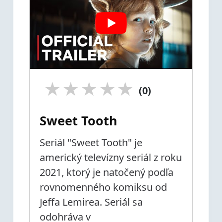
★
★
★
★
★
(0)
Sweet Tooth
Seriál "Sweet Tooth" je
americký televízny seriál z roku
2021, ktorý je natočený podľa
rovnomenného komiksu od
Jeffa Lemirea. Seriál sa
odohráva v