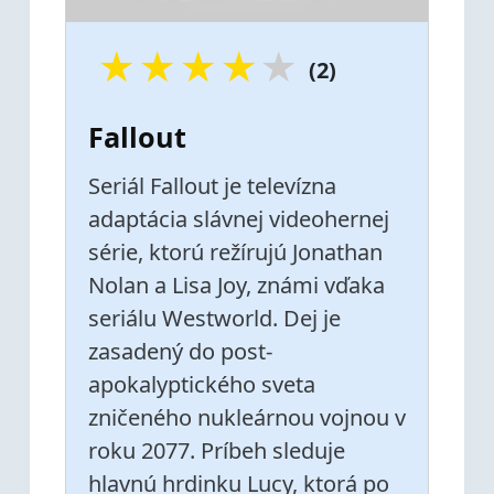
★
★
★
★
★
(2)
Fallout
Seriál Fallout je televízna
adaptácia slávnej videohernej
série, ktorú režírujú Jonathan
Nolan a Lisa Joy, známi vďaka
seriálu Westworld. Dej je
zasadený do post-
apokalyptického sveta
zničeného nukleárnou vojnou v
roku 2077. Príbeh sleduje
hlavnú hrdinku Lucy, ktorá po