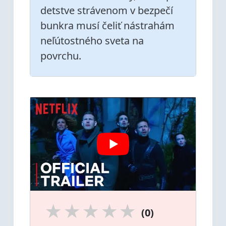
detstve strávenom v bezpečí
bunkra musí čeliť nástrahám
neľútostného sveta na
povrchu.
★
★
★
★
★
(0)