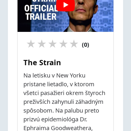
★
★
★
★
★
(0)
The Strain
Na letisku v New Yorku
pristane lietadlo, v ktorom
všetci pasažieri okrem štyroch
preživších zahynuli záhadným
spôsobom. Na palubu preto
prizvú epidemiológa Dr.
Ephraima Goodweathera,