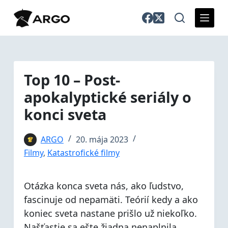
S
k
i
p
t
o
Top 10 – Post-
c
apokalyptické seriály o
o
n
konci sveta
t
e
ARGO
20. mája 2023
n
Filmy
,
Katastrofické filmy
t
Otázka konca sveta nás, ako ľudstvo,
fascinuje od nepamäti. Teórií kedy a ako
koniec sveta nastane prišlo už niekoľko.
Našťastie sa ešte žiadna nenaplnila.