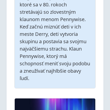
ktoré sa v 80. rokoch
stretávajú so zlovestným
klaunom menom Pennywise.
Keď začnú miznúť deti v ich
meste Derry, deti vytvoria
skupinu a postavia sa svojmu
najväčšiemu strachu. Klaun
Pennywise, ktorý má
schopnosť meniť svoju podobu
a zneužívať najhlbšie obavy
ľudí.