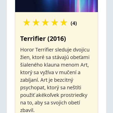
★
★
★
★
★
(4)
Terrifier (2016)
Horor Terrifier sleduje dvojicu
žien, ktoré sa stávajú obeťami
šialeného klauna menom Art,
ktorý sa vyžíva v mučení a
zabíjaní. Art je bezcitný
psychopat, ktorý sa neštíti
použiť akékoľvek prostriedky
na to, aby sa svojich obetí
zbavil.