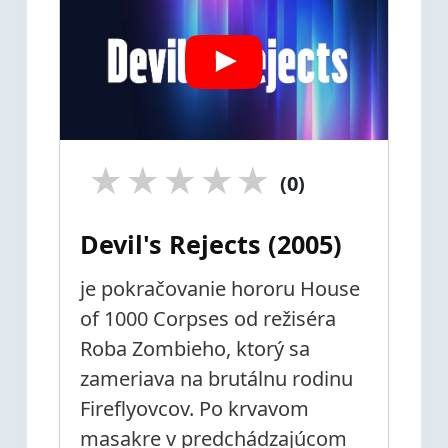
★
★
★
★
★
(0)
Devil's Rejects (2005)
je pokračovanie hororu House
of 1000 Corpses od režiséra
Roba Zombieho, ktorý sa
zameriava na brutálnu rodinu
Fireflyovcov. Po krvavom
masakre v predchádzajúcom