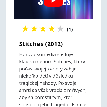
★
★
★
★
★
(1)
Stitches (2012)
Horová komédia sleduje
klauna menom Stitches, ktorý
počas svojej kariéry zabije
niekoľko detí v dôsledku
tragickej nehody. Po svojej
smrti sa však vracia z mŕtvych,
aby sa pomstil tým, ktorí
spôsobili jeho tragédiu. Film je