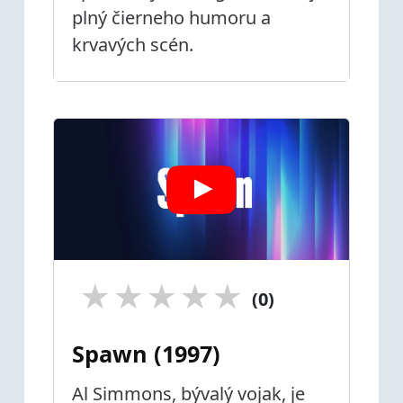
plný čierneho humoru a
krvavých scén.
★
★
★
★
★
(0)
Spawn (1997)
Al Simmons, bývalý vojak, je