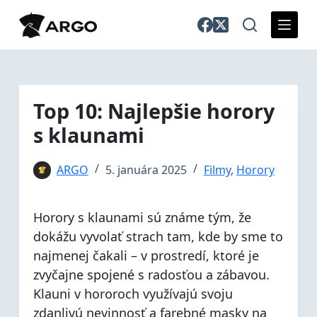
S
k
i
p
t
o
Top 10: Najlepšie horory
c
s klaunami
o
n
t
ARGO
5. januára 2025
Filmy
,
Horory
e
n
Horory s klaunami sú známe tým, že
t
dokážu vyvolať strach tam, kde by sme to
najmenej čakali – v prostredí, ktoré je
zvyčajne spojené s radosťou a zábavou.
Klauni v hororoch využívajú svoju
zdanlivú nevinnosť a farebné masky na