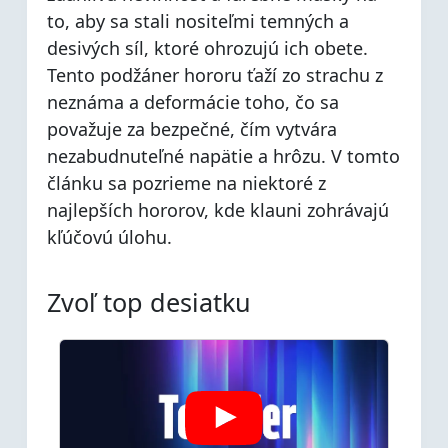
to, aby sa stali nositeľmi temných a
desivých síl, ktoré ohrozujú ich obete.
Tento podžáner hororu ťaží zo strachu z
neznáma a deformácie toho, čo sa
považuje za bezpečné, čím vytvára
nezabudnuteľné napätie a hrôzu. V tomto
článku sa pozrieme na niektoré z
najlepších hororov, kde klauni zohrávajú
kľúčovú úlohu.
Zvoľ top desiatku