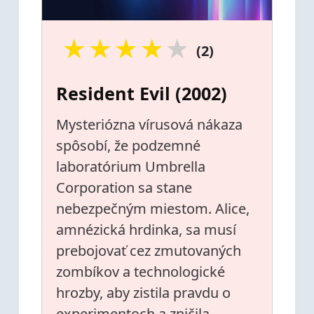
★
★
★
★
★
(2)
Resident Evil (2002)
Mysteriózna vírusová nákaza
spôsobí, že podzemné
laboratórium Umbrella
Corporation sa stane
nebezpečným miestom. Alice,
amnézická hrdinka, sa musí
prebojovať cez zmutovaných
zombíkov a technologické
hrozby, aby zistila pravdu o
experimentoch a zničila