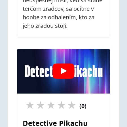
neúspešnej misii, keď sa stane
terčom zradcov, sa ocitne v
honbe za odhalením, kto za
jeho zradou stojí.
★
★
★
★
★
(0)
Detective Pikachu