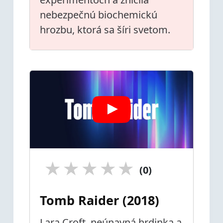
nebezpečnú biochemickú
hrozbu, ktorá sa šíri svetom.
★
★
★
★
★
(0)
Tomb Raider (2018)
Lara Croft, neúnavná hrdinka a