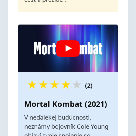
★
★
★
★
★
(2)
Mortal Kombat (2021)
V neďalekej budúcnosti,
neznámy bojovník Cole Young
objaví svoje spojenie so