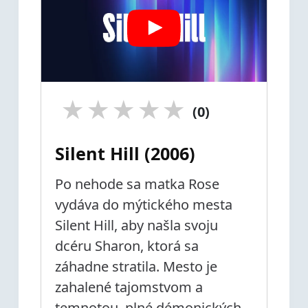
★
★
★
★
★
(0)
Silent Hill (2006)
Po nehode sa matka Rose
vydáva do mýtického mesta
Silent Hill, aby našla svoju
dcéru Sharon, ktorá sa
záhadne stratila. Mesto je
zahalené tajomstvom a
temnotou, plné démonických