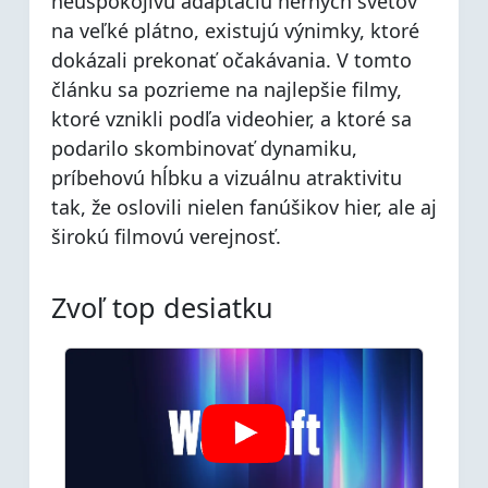
neuspokojivú adaptáciu herných svetov
na veľké plátno, existujú výnimky, ktoré
dokázali prekonať očakávania. V tomto
článku sa pozrieme na najlepšie filmy,
ktoré vznikli podľa videohier, a ktoré sa
podarilo skombinovať dynamiku,
príbehovú hĺbku a vizuálnu atraktivitu
tak, že oslovili nielen fanúšikov hier, ale aj
širokú filmovú verejnosť.
Zvoľ top desiatku