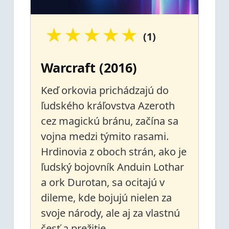
★
★
★
★
★
(1)
Warcraft (2016)
Keď orkovia prichádzajú do
ľudského kráľovstva Azeroth
cez magickú bránu, začína sa
vojna medzi týmito rasami.
Hrdinovia z oboch strán, ako je
ľudský bojovník Anduin Lothar
a ork Durotan, sa ocitajú v
dileme, kde bojujú nielen za
svoje národy, ale aj za vlastnú
česť a prežitie .