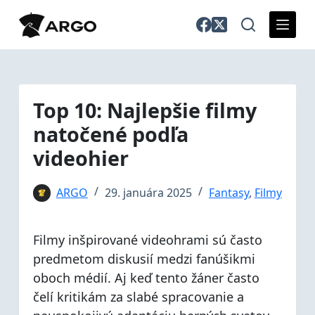
S
k
i
p
t
o
Top 10: Najlepšie filmy
c
natočené podľa
o
n
videohier
t
e
ARGO
29. januára 2025
Fantasy
,
Filmy
n
t
Filmy inšpirované videohrami sú často
predmetom diskusií medzi fanúšikmi
oboch médií. Aj keď tento žáner často
čelí kritikám za slabé spracovanie a