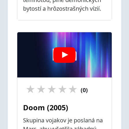
bytostí a hrôzostrašných vízií.
★
★
★
★
★
(0)
Doom (2005)
Skupina vojakov je poslaná na
Mars, aby vyšetřila záhadný