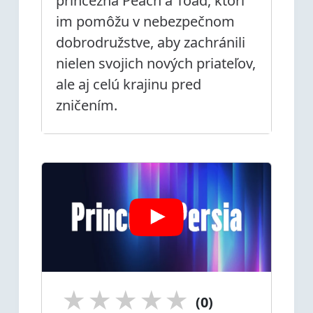
princezná Peach a Toad, ktorí
im pomôžu v nebezpečnom
dobrodružstve, aby zachránili
nielen svojich nových priateľov,
ale aj celú krajinu pred
zničením.
★
★
★
★
★
(0)