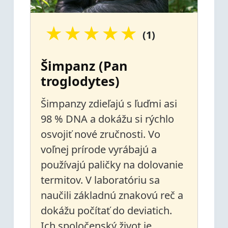
★
★
★
★
★
(1)
Šimpanz (Pan
troglodytes)
Šimpanzy zdieľajú s ľuďmi asi
98 % DNA a dokážu si rýchlo
osvojiť nové zručnosti. Vo
voľnej prírode vyrábajú a
používajú paličky na dolovanie
termitov. V laboratóriu sa
naučili základnú znakovú reč a
dokážu počítať do deviatich.
Ich spoločenský život je