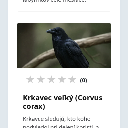
★
★
★
★
★
(0)
Krkavec veľký (Corvus
corax)
Krkavce sledujú, kto koho
podviedol pri delení koristi, a