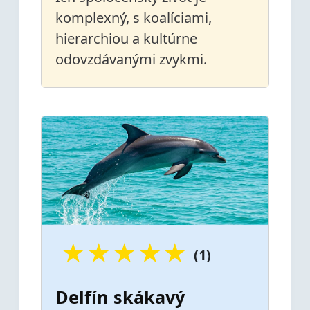
komplexný, s koalíciami,
hierarchiou a kultúrne
odovzdávanými zvykmi.
★
★
★
★
★
(1)
Delfín skákavý