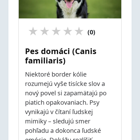
★
★
★
★
★
(0)
Pes domáci (Canis
familiaris)
Niektoré border kólie
rozumejú vyše tisícke slov a
nový povel si zapamätajú po
piatich opakovaniach. Psy
vynikajú v čítaní ľudskej
mimiky – sledujú smer
pohľadu a dokonca ľudské
emócie. Dokážu rozlíšiť