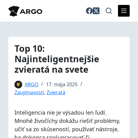
S
k
i
p
t
o
Top 10:
c
Najinteligentnejšie
o
n
zvieratá na svete
t
e
ARGO
17. mája 2025
n
Zaujímavosti
,
Zvieratá
t
Inteligencia nie je výsadou len ľudí.
Mnohé živočíchy dokážu riešiť problémy,
učiť sa zo skúseností, používať nástroje,
ba dokonca spolupracovať či