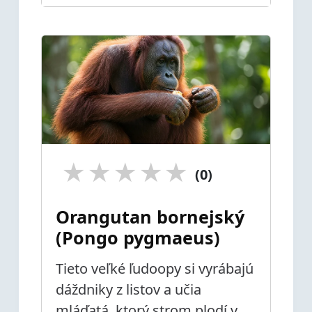
★
★
★
★
★
(0)
Orangutan bornejský
(Pongo pygmaeus)
Tieto veľké ľudoopy si vyrábajú
dáždniky z listov a učia
mláďatá, ktorý strom plodí v