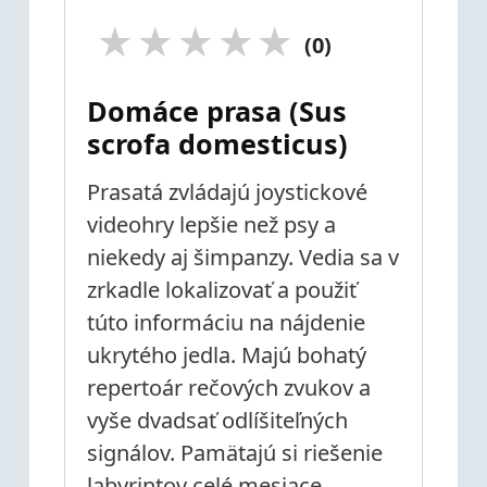
★
★
★
★
★
(0)
Domáce prasa (Sus
scrofa domesticus)
Prasatá zvládajú joystickové
videohry lepšie než psy a
niekedy aj šimpanzy. Vedia sa v
zrkadle lokalizovať a použiť
túto informáciu na nájdenie
ukrytého jedla. Majú bohatý
repertoár rečových zvukov a
vyše dvadsať odlíšiteľných
signálov. Pamätajú si riešenie
labyrintov celé mesiace.