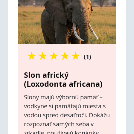
★
★
★
★
★
(1)
Slon africký
(Loxodonta africana)
Slony majú výbornú pamäť –
vodkyne si pamätajú miesta s
vodou spred desaťročí. Dokážu
rozpoznať samých seba v
zrkadle, používajú konáriky