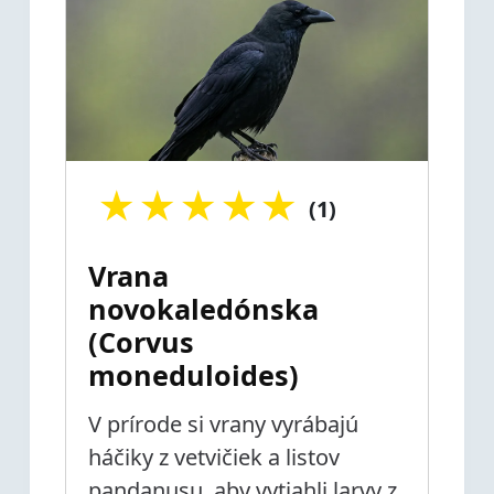
★
★
★
★
★
(1)
Vrana
novokaledónska
(Corvus
moneduloides)
V prírode si vrany vyrábajú
háčiky z vetvičiek a listov
pandanusu, aby vytiahli larvy z