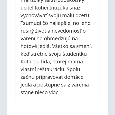
učiteľ Kōhei Inuzuka snaží
vychovávať svoju malú dcéru
Tsumugi čo najlepšie, no jeho
rušný život a nevedomosť o
varení ho obmedzujú na
hotové jedlá. Všetko sa zmení,
keď stretne svoju študentku
Kotarou Iida, ktorej mama
vlastní reštauráciu. Spolu
začnú pripravovať domáce
jedlá a postupne sa z varenia
stane niečo viac.