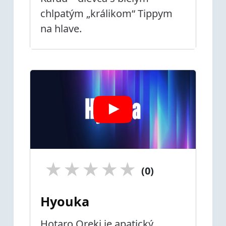
chlpatým „králikom“ Tippym
na hlave.
★
★
★
★
★
(0)
Hyouka
Hotaro Oreki je apatický