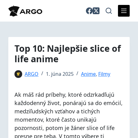
S
k
i
p
t
o
Top 10: Najlepšie slice of
c
life anime
o
n
t
ARGO
1. júna 2025
Anime
,
Filmy
e
n
Ak máš rád príbehy, ktoré odzrkadľujú
t
každodenný život, ponárajú sa do emócií,
medziľudských vzťahov a tichých
momentov, ktoré často unikajú
pozornosti, potom je žáner slice of life
presne pre teba. V tomto výbere ti