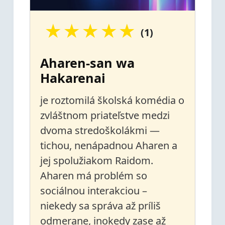
★
★
★
★
★
(1)
Aharen-san wa
Hakarenai
je roztomilá školská komédia o
zvláštnom priateľstve medzi
dvoma stredoškolákmi —
tichou, nenápadnou Aharen a
jej spolužiakom Raidom.
Aharen má problém so
sociálnou interakciou –
niekedy sa správa až príliš
odmerane, inokedy zase až