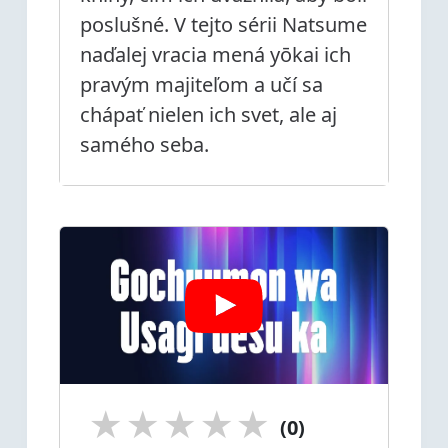
poslušné. V tejto sérii Natsume
naďalej vracia mená yōkai ich
pravým majiteľom a učí sa
chápať nielen ich svet, ale aj
samého seba.
★
★
★
★
★
(0)