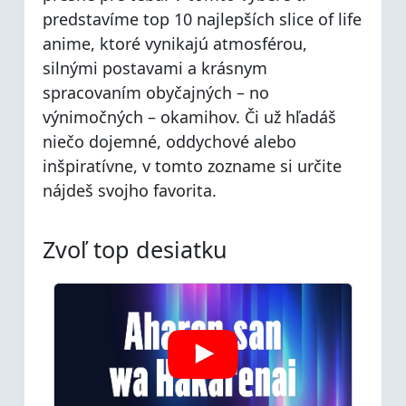
predstavíme top 10 najlepších slice of life
anime, ktoré vynikajú atmosférou,
silnými postavami a krásnym
spracovaním obyčajných – no
výnimočných – okamihov. Či už hľadáš
niečo dojemné, oddychové alebo
inšpiratívne, v tomto zozname si určite
nájdeš svojho favorita.
Zvoľ top desiatku