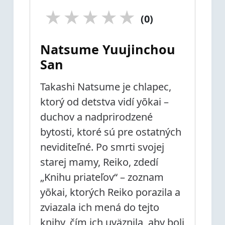
★
★
★
★
★
(0)
Natsume Yuujinchou
San
Takashi Natsume je chlapec,
ktorý od detstva vidí yōkai –
duchov a nadprirodzené
bytosti, ktoré sú pre ostatných
neviditeľné. Po smrti svojej
starej mamy, Reiko, zdedí
„Knihu priateľov“ – zoznam
yōkai, ktorých Reiko porazila a
zviazala ich mená do tejto
knihy, čím ich uväznila, aby boli