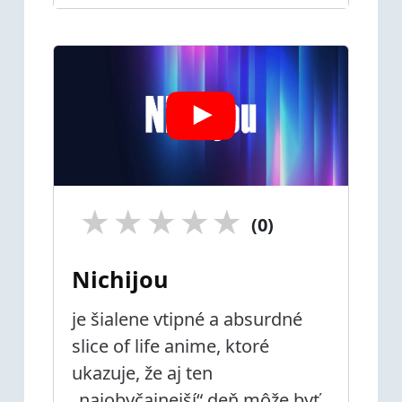
★
★
★
★
★
(0)
Nichijou
je šialene vtipné a absurdné
slice of life anime, ktoré
ukazuje, že aj ten
„najobyčajnejší“ deň môže byť