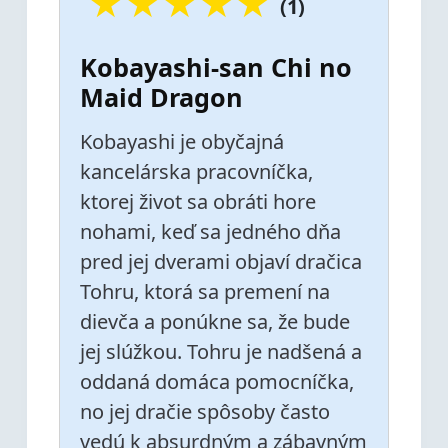
★
★
★
★
★
(1)
Kobayashi-san Chi no
Maid Dragon
Kobayashi je obyčajná
kancelárska pracovníčka,
ktorej život sa obráti hore
nohami, keď sa jedného dňa
pred jej dverami objaví dračica
Tohru, ktorá sa premení na
dievča a ponúkne sa, že bude
jej slúžkou. Tohru je nadšená a
oddaná domáca pomocníčka,
no jej dračie spôsoby často
vedú k absurdným a zábavným