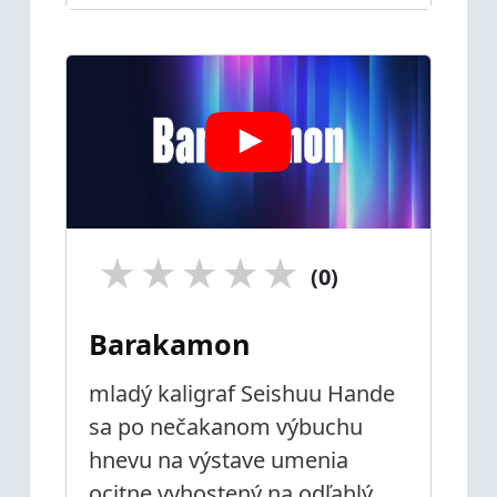
★
★
★
★
★
(0)
Barakamon
mladý kaligraf Seishuu Hande
sa po nečakanom výbuchu
hnevu na výstave umenia
ocitne vyhostený na odľahlý