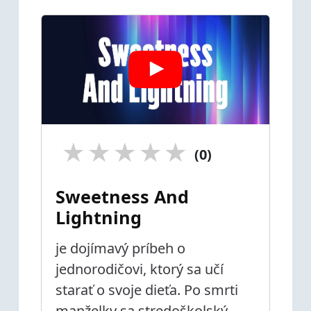
★
★
★
★
★
(0)
Sweetness And
Lightning
je dojímavý príbeh o
jednorodičovi, ktorý sa učí
starať o svoje dieťa. Po smrti
manželky sa stredoškolský