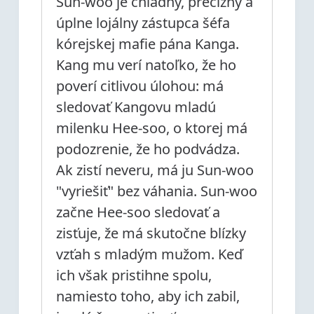
Sun-woo je chladný, precízny a
úplne lojálny zástupca šéfa
kórejskej mafie pána Kanga.
Kang mu verí natoľko, že ho
poverí citlivou úlohou: má
sledovať Kangovu mladú
milenku Hee-soo, o ktorej má
podozrenie, že ho podvádza.
Ak zistí neveru, má ju Sun-woo
"vyriešiť" bez váhania. Sun-woo
začne Hee-soo sledovať a
zisťuje, že má skutočne blízky
vzťah s mladým mužom. Keď
ich však pristihne spolu,
namiesto toho, aby ich zabil,