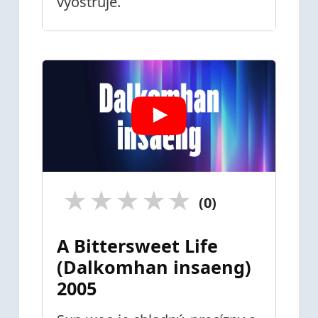
vyostruje.
★
★
★
★
★
(0)
A Bittersweet Life
(Dalkomhan insaeng)
2005