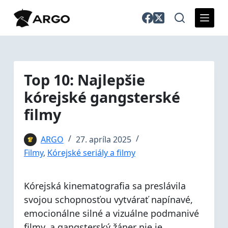
S
k
i
p
t
o
Top 10: Najlepšie
c
kórejské gangsterské
o
n
filmy
t
e
ARGO
27. apríla 2025
n
Filmy
,
Kórejské seriály a filmy
t
Kórejská kinematografia sa preslávila
svojou schopnosťou vytvárať napínavé,
emocionálne silné a vizuálne podmanivé
filmy, a gangsterský žáner nie je