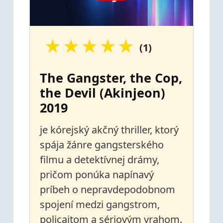
★
★
★
★
★
(1)
The Gangster, the Cop,
the Devil (Akinjeon)
2019
je kórejský akčný thriller, ktorý
spája žánre gangsterského
filmu a detektívnej drámy,
pričom ponúka napínavý
príbeh o nepravdepodobnom
spojení medzi gangstrom,
policajtom a sériovým vrahom.