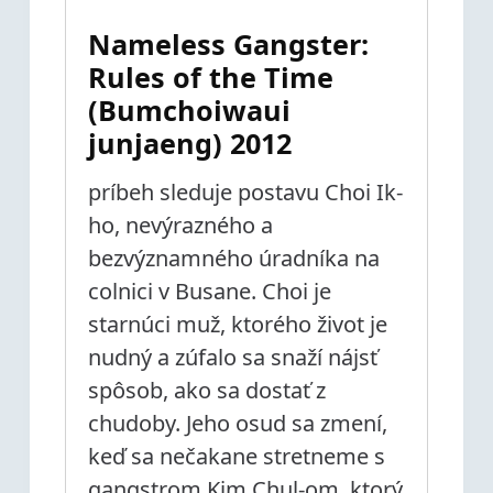
Nameless Gangster:
Rules of the Time
(Bumchoiwaui
junjaeng) 2012
príbeh sleduje postavu Choi Ik-
ho, nevýrazného a
bezvýznamného úradníka na
colnici v Busane. Choi je
starnúci muž, ktorého život je
nudný a zúfalo sa snaží nájsť
spôsob, ako sa dostať z
chudoby. Jeho osud sa zmení,
keď sa nečakane stretneme s
gangstrom Kim Chul-om, ktorý