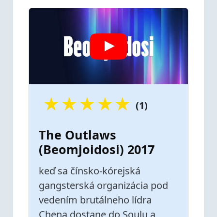
★
★
★
★
★
(1)
The Outlaws
(Beomjoidosi) 2017
keď sa čínsko-kórejská
gangsterská organizácia pod
vedením brutálneho lídra
Chena dostane do Soulu a