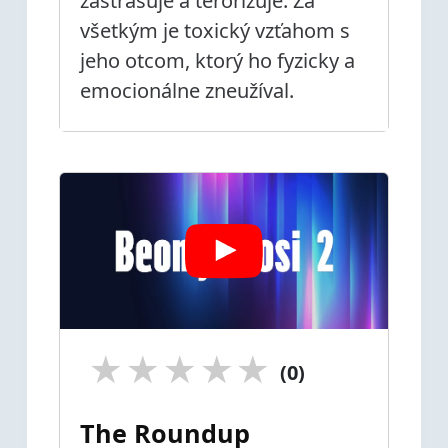
zastrašuje a terorizuje. Za
všetkým je toxický vzťahom s
jeho otcom, ktorý ho fyzicky a
emocionálne zneužíval.
★
★
★
★
★
(0)
The Roundup