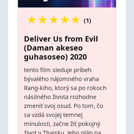
★
★
★
★
★
(1)
Deliver Us from Evil
(Daman akeseo
guhasoseo) 2020
tento film sleduje príbeh
bývalého nájomného vraha
Rang-kiho, ktorý sa po rokoch
násilného života rozhodne
zmeniť svoj osud. Po tom, čo
sa vzdá svojej temnej
minulosti, začne žiť pokojný
život v Thajsku. Jeho plán na