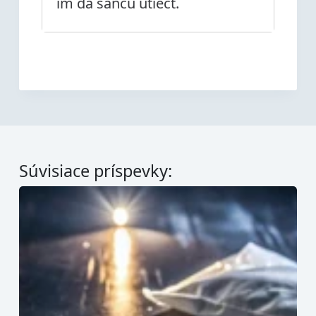
im dá šancu utiecť.
Súvisiace príspevky: