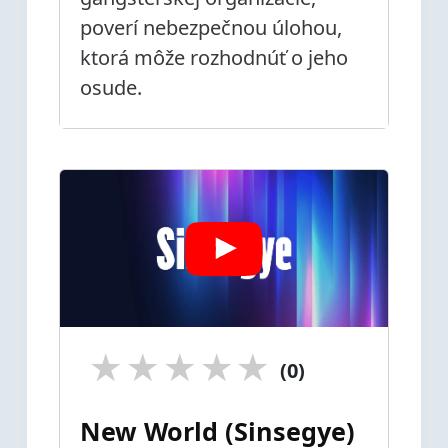
poverí nebezpečnou úlohou,
ktorá môže rozhodnúť o jeho
osude.
★
★
★
★
★
(0)
New World (Sinsegye)