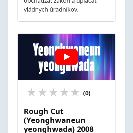
obchádzať zákon a uplácať
vládnych úradníkov.
★
★
★
★
★
(0)
Rough Cut
(Yeonghwaneun
yeonghwada) 2008