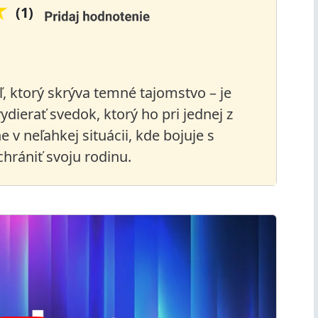
★
(1)
, ktorý skrýva temné tajomstvo – je
dierať svedok, ktorý ho pri jednej z
e v neľahkej situácii, kde bojuje s
hrániť svoju rodinu.