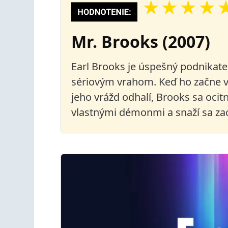
★
★
★
★
Mr. Brooks (2007)
Earl Brooks je úspešný podnikateľ
sériovým vrahom. Keď ho začne vy
jeho vrážd odhalí, Brooks sa ocitn
vlastnými démonmi a snaží sa zac