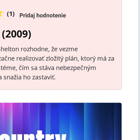
★
(1)
 (2009)
 Shelton rozhodne, že vezme
ačne realizovať zložitý plán, ktorý má za
systéme, čím sa stáva nebezpečným
 snažia ho zastaviť.