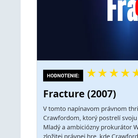
★
★
★
★
Fracture (2007)
V tomto napínavom právnom thril
Crawfordom, ktorý postrelí svoju 
Mladý a ambiciózny prokurátor Wi
zložitej právnej hre, kde Crawfo