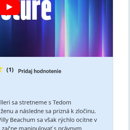
★
(1)
leri sa stretneme s Tedom
ženu a následne sa prizná k zločinu.
lly Beachum sa však rýchlo ocitne v
rd začne manipulovať s právnym