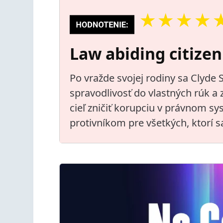
★
★
★
★
Law abiding citizen
Po vražde svojej rodiny sa Clyde
spravodlivosť do vlastných rúk a z
cieľ zničiť korupciu v právnom 
protivníkom pre všetkých, ktorí sa